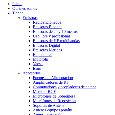
Inicio
Quiénes somos
Tienda
Emisoras
Radioaficionados
Emisoras Bibanda
Emisoras de cb y 10 metros
Uso libre y profesional
Emisoras de HF multibandas
Emisoras Digital
Emisoras Marinas
Repetidores
Motorola
Yaesu
Icom
Accesorios
Fuentes de Alimentación
Amplificadores de RF
Conmutadores y acopladores de antena
Medidor ROE
Micrófonos de Sobremesa
Micrófonos de Reposición
Soportes de Antena
Antenas equipos portátil
Antenas para móvil