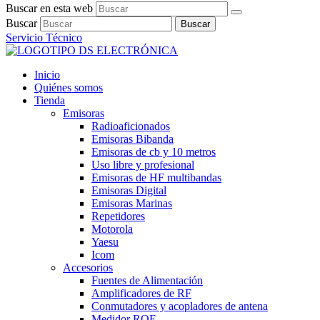
Buscar en esta web
Buscar
Buscar
Servicio Técnico
Inicio
Quiénes somos
Tienda
Emisoras
Radioaficionados
Emisoras Bibanda
Emisoras de cb y 10 metros
Uso libre y profesional
Emisoras de HF multibandas
Emisoras Digital
Emisoras Marinas
Repetidores
Motorola
Yaesu
Icom
Accesorios
Fuentes de Alimentación
Amplificadores de RF
Conmutadores y acopladores de antena
Medidor ROE